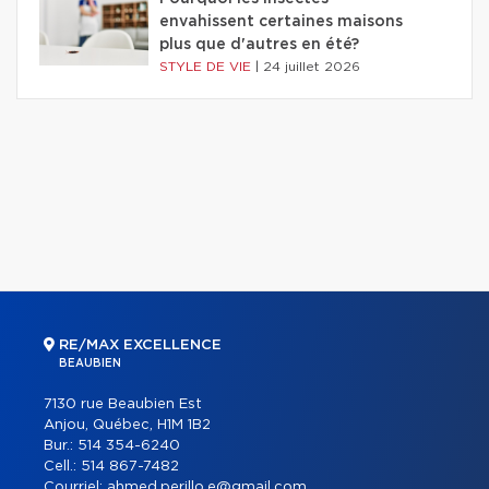
envahissent certaines maisons
plus que d'autres en été?
STYLE DE VIE
|
24 juillet 2026
RE/MAX EXCELLENCE
BEAUBIEN
7130 rue Beaubien Est
Anjou, Québec, H1M 1B2
Bur.:
514 354-6240
Cell.:
514 867-7482
Courriel:
ahmed.perillo.e@gmail.com